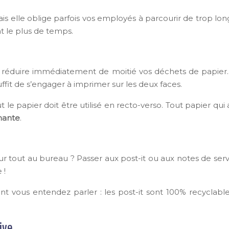
is elle oblige parfois vos employés à parcourir de trop long
t le plus de temps.
de réduire immédiatement de moitié vos déchets de papier.
suffit de s’engager à imprimer sur les deux faces.
ut le papier doit être utilisé en recto-verso. Tout papier qui a
mante
.
our tout au bureau ? Passer aux post-it ou aux notes de ser
 !
 dont vous entendez parler : les post-it sont 100% recycla
ive