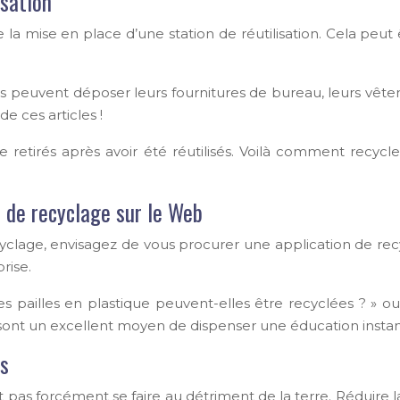
isation
la mise en place d’une station de réutilisation. Cela peut
 peuvent déposer leurs fournitures de bureau, leurs vêt
de ces articles !
retirés après avoir été réutilisés. Voilà comment recycle
n de recyclage sur le Web
yclage, envisagez de vous procurer une application de recy
rise.
s pailles en plastique peuvent-elles être recyclées ? » 
ns sont un excellent moyen de dispenser une éducation insta
es
it pas forcément se faire au détriment de la terre. Réduire