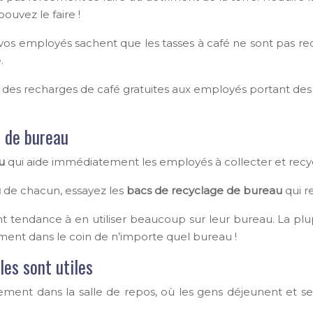
ouvez le faire !
e vos employés sachent que les tasses à café ne sont pas re
.
z des recharges de café gratuites aux employés portant des
e de bureau
u
qui aide immédiatement les employés à collecter et recyc
u
de chacun, essayez les
bacs de recyclage de bureau
qui re
t tendance à en utiliser beaucoup sur leur bureau. La plup
ement dans le coin de n’importe quel bureau !
les sont utiles
ment dans la salle de repos, où les gens déjeunent et se 