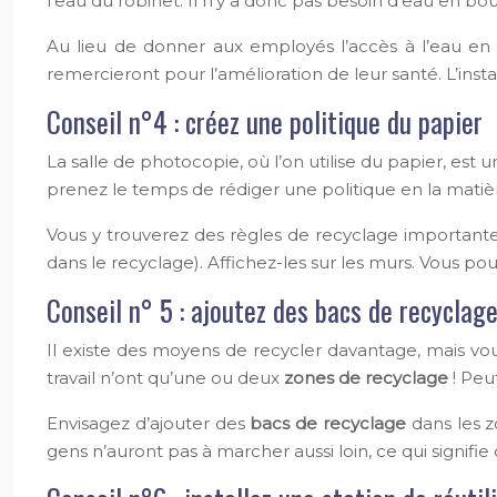
l’eau du robinet. Il n’y a donc pas besoin d’eau en bout
Au lieu de donner aux employés l’accès à l’eau en b
remercieront pour l’amélioration de leur santé. L’insta
Conseil n°4 : créez une politique du papier
La salle de photocopie, où l’on utilise du papier, est 
prenez le temps de rédiger une politique en la matiè
Vous y trouverez des règles de recyclage important
dans le recyclage). Affichez-les sur les murs. Vous 
Conseil n° 5 : ajoutez des bacs de recycla
Il existe des moyens de recycler davantage, mais v
travail n’ont qu’une ou deux
zones de recyclage
! Peu
Envisagez d’ajouter des
bacs de recyclage
dans les z
gens n’auront pas à marcher aussi loin, ce qui signifie qu