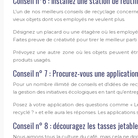
Conseil n°6 : installez une station de réutil
L’un de nos meilleurs conseils de recyclage concerne 
vieux objets dont vos employés ne veulent plus.
Désignez un placard ou une étagère où les employés
Faites preuve de créativité pour tirer le meilleur parti 
Prévoyez une autre zone où les objets peuvent être 
produits usagés.
Conseil n° 7 : Procurez-vous une applicatio
Pour un nombre illimité de conseils et d’idées de rec
la gestion des initiatives écologiques en tant qu’entrep
Posez à votre application des questions comme « Le
recyclé ? » et elle aura les réponses. Les applicatio
Conseil n° 8 : découragez les tasses jetabl
Nous aimons tous la culture du café, mais cela ne do